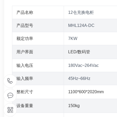
产品名称
12仓充换电柜
产品型号
MHL124A-DC
额定功率
7KW
用户界面
LED/数码管
输入电压
180Vac~264Vac
输入频率
45Hz~66Hz
1
整柜尺寸
1100*600*2020mm
5
设备重量
150kg
9