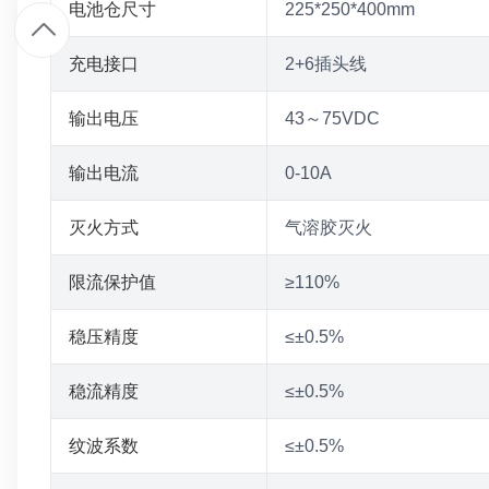
电池仓尺寸
225*250*400mm
1
充电接口
2+6插头线
9
输出电压
43～75VDC
7
输出电流
0-10A
9
灭火方式
气溶胶灭火
4
限流保护值
≥110%
8
稳压精度
≤±0.5%
6
稳流精度
≤±0.5%
5
纹波系数
≤±0.5%