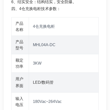
6、结实安全：结构结实，安全防爆。
四、4仓充换电柜技术参数：
产品
4仓充换电柜
名称
产品
MHL04A-DC
型号
额定
3KW
功率
用户
LED/数码管
界面
输入
180Vac~264Vac
电压