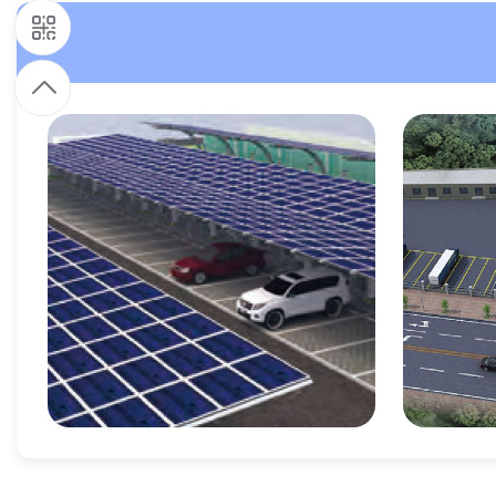
9
1
9
7
9
4
8
6
公共充电站
5