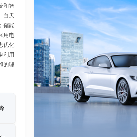
统和智
。白天
；储能
%用电
态优化
电利用
和的理
峰