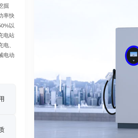
挖掘
功率快
0%以
充电站
充电、
械电动
用
质