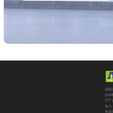
深圳
01
产厂
余人
先后