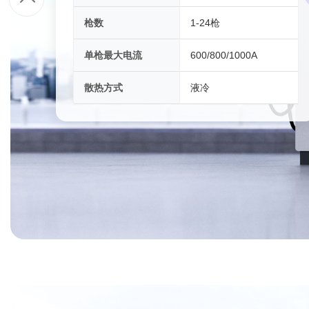
枪数
1-24枪
9
单枪最大电流
600/800/1000A
7
散热方式
液冷
9
4
8
6
5