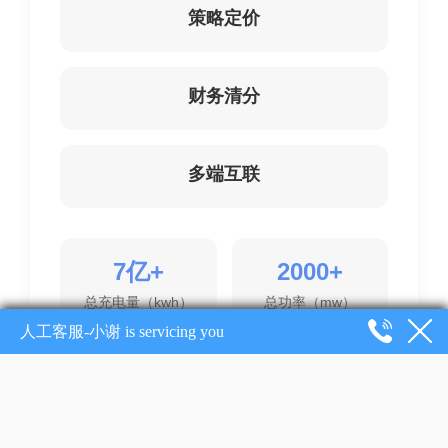
策略定价
财务清分
多端互联
7亿+
2000+
总充电量（kwh）
总功率（mw）
7亿+
30000+
总充电金额（元）
总枪数（枪）