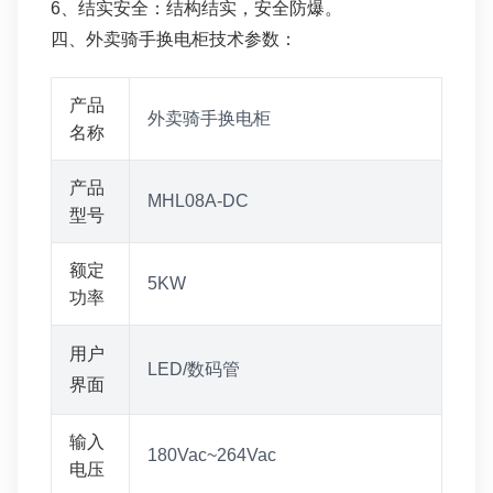
6、结实安全：结构结实，安全防爆。
四、外卖骑手换电柜技术参数：
产品
外卖骑手换电柜
名称
产品
MHL08A-DC
型号
额定
5KW
功率
用户
LED/数码管
界面
输入
180Vac~264Vac
电压