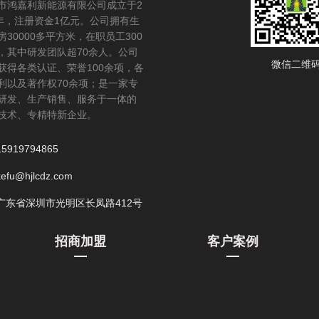
市鸿嘉利新能源有限公司成立于2
6年，注册资金1亿元。公司拥有生
房30000多平方米，在职员工300
，其中研发团队超70余人。公司
微信二维
获得各类认证、荣誉100余项，各
利以及著作权70余项；是一家专
研发、生产销售、服务于一体的
技术、专精特新企业。
15919794865
kefu@hjlcdz.com
广东省深圳市光明区长凤路412号
招商加盟
客户案例