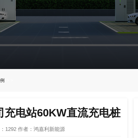
例
>
>
充电站60KW直流充电桩
：
1292
作者：鸿嘉利新能源