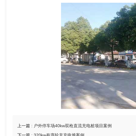
9
4
8
6
5
上一篇 :
户外停车场40kw双枪直流充电桩项目案例
下一篇 :
320kw有序轮充充电堆案例