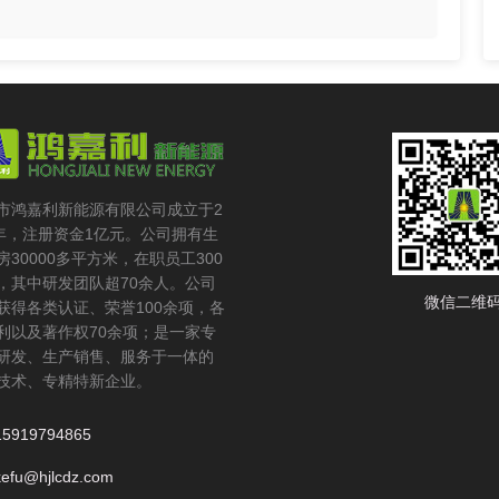
市鸿嘉利新能源有限公司成立于2
6年，注册资金1亿元。公司拥有生
房30000多平方米，在职员工300
，其中研发团队超70余人。公司
微信二维
获得各类认证、荣誉100余项，各
利以及著作权70余项；是一家专
研发、生产销售、服务于一体的
技术、专精特新企业。
15919794865
kefu@hjlcdz.com