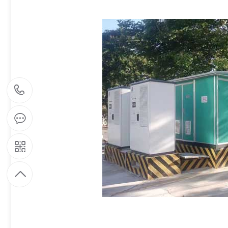
1
5
9
1
9
7