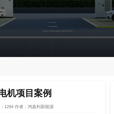
>
>
电机项目案例
：
1294
作者：鸿嘉利新能源