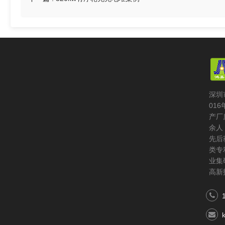
深圳
01
产厂
余人
先后
类专
业集
高新