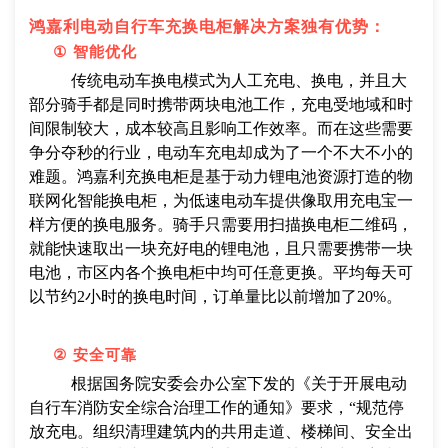
鸿嘉利电动自行车充换电柜解决方案独有优势：
①
智能优化
传统电动车换电模式为人工充电、换电，并且大
部分骑手都是同时携带两块电池工作，充电受地域和时
间限制较大，成本较高且影响工作效率。而在这些需要
争分夺秒的行业，电动车充电却成为了一个不大不小的
难题。鸿嘉利充换电柜是基于动力锂电池资源打造的物
联网化智能换电柜，为低速电动车提供像取用充电宝一
样方便的换电服务。骑手只需要用扫描换电柜二维码，
就能快速取出一块充好电的锂电池，且只需要携带一块
电池，市区内各个换电柜中均可任意更换。平均每天可
以节约2小时的换电时间，订单量比以前增加了20%。
②
安全可靠
根据国务院安委会办公室下发的《关于开展电动
自行车消防安全综合治理工作的通知》要求，“规范停
放充电。组织清理建筑内的共用走道、楼梯间、安全出