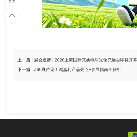
1
9
7
上一篇 :
展会邀请 | 2026上海国际充换电与光储充展会即将开
9
下一篇 :
Z80展位见！鸿嘉利产品亮点+参展指南全解析
4
8
6
5