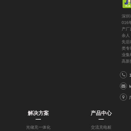
深圳
01
产厂
余人
先后
类专
业集
高新
解决方案
产品中心
光储充一体化
交流充电桩