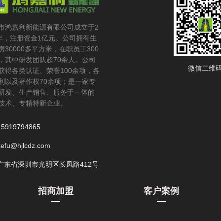
市鸿嘉利新能源有限公司成立于2
6年，注册资金1亿元。公司拥有生
房30000多平方米，在职员工300
，其中研发团队超70余人。公司
微信二维
获得各类认证、荣誉100余项，各
利以及著作权70余项；是一家专
研发、生产销售、服务于一体的
技术、专精特新企业。
15919794865
kefu@hjlcdz.com
广东省深圳市光明区长凤路412号
招商加盟
客户案例