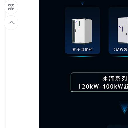
9
1
9
7
9
4
8
6
5