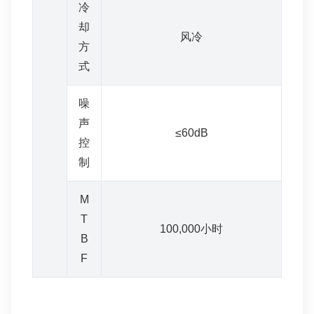
冷
却
风冷
方
式
噪
声
≤60dB
控
制
M
T
100,000小时
B
F