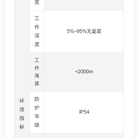
度
工
作
5%~95%无凝霜
湿
度
工
作
<2000m
海
拔
防
环
护
境
IP54
等
指
级
标