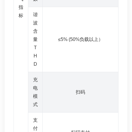
指
谐
标
波
含
量
≤5% (50%负载以上）
T
H
D
充
电
扫码
模
式
支
付