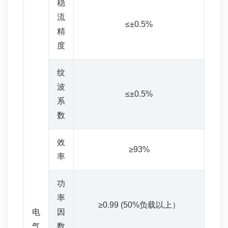
稳
流
≤±0.5%
精
度
纹
波
≤±0.5%
系
数
效
≥93%
率
功
率
≥0.99 (50%负载以上）
电
因
气
数