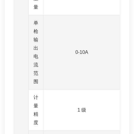
量
单
枪
输
出
0-10A
电
流
范
围
计
量
1 级
精
度