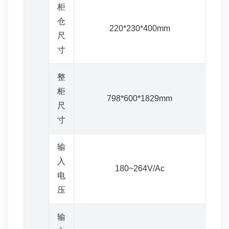
柜
仓
220*230*400mm
尺
寸
整
柜
798*600*1829mm
尺
寸
输
入
180~264V/Ac
电
压
输