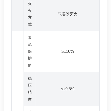
灭
火
气溶胶灭火
方
式
限
流
保
≥110%
护
值
稳
压
≤±0.5%
精
度