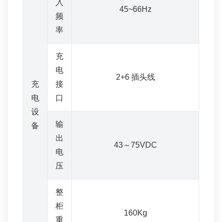
入
45~66Hz
频
率
充
电
2+6 插头线
充
接
电
口
设
输
备
出
43～75VDC
电
压
整
柜
160Kg
重