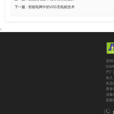
6
下一篇 :
智能电网中的V2G充电桩技术
5
↑
深圳
01
产厂
余人
先后
类专
业集
高新