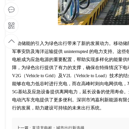
5
9
1
移动储能的引入为绿色出行带来了新的发展动力。移动储
军事安防及海洋运输提供 uninterrupted 的电力支
9
电桩成为应急电源的重要配置，帮助实现多样化的能量供
障，为绿色出行提供了有力的支撑，确保在特殊情况下电
7
V2G（Vehicle to Grid）及V2L（Vehicle to 
能够在电力低谷时进行充电，而在高峰时则向电网供电，
9
5G基站及应急设备提供离网电力，延长设备的使用寿命
4
电动汽车充电提供了更多便利。深圳市鸿嘉利新能源有限
行的发展，助力建设可持续的未来出行系统。
8
上一篇 :
直流充电桩：城市出行新选择