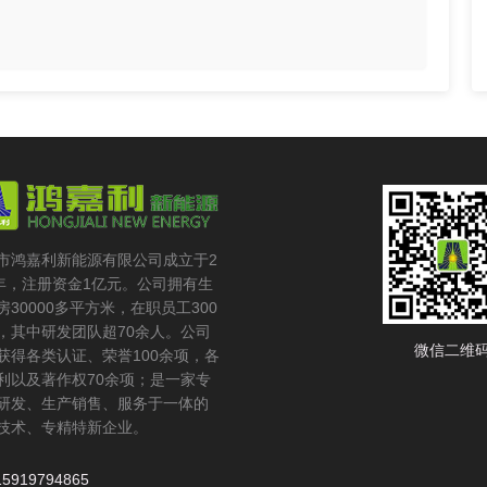
市鸿嘉利新能源有限公司成立于2
6年，注册资金1亿元。公司拥有生
房30000多平方米，在职员工300
，其中研发团队超70余人。公司
微信二维
获得各类认证、荣誉100余项，各
利以及著作权70余项；是一家专
研发、生产销售、服务于一体的
技术、专精特新企业。
15919794865