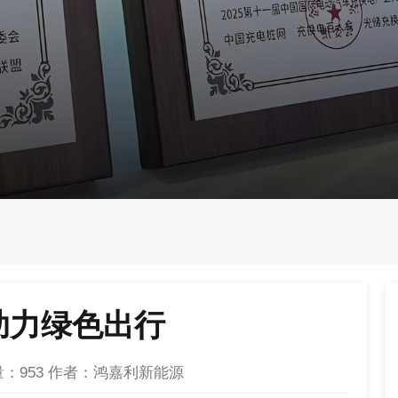
助力绿色出行
量：
953
作者：鸿嘉利新能源