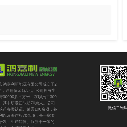
市鸿嘉利新能源有限公司成立于2
6年，注册资金1亿元。公司拥有生
房30000多平方米，在职员工300
，其中研发团队超70余人。公司
微信二维
获得各类认证、荣誉100余项，各
利以及著作权70余项；是一家专
研发、生产销售、服务于一体的