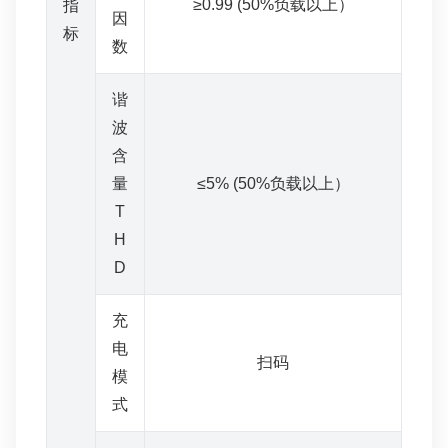
≥0.99 (50%负载以上）
指
因
标
数
谐
波
含
量
≤5% (50%负载以上）
T
H
D
充
电
扫码
模
式