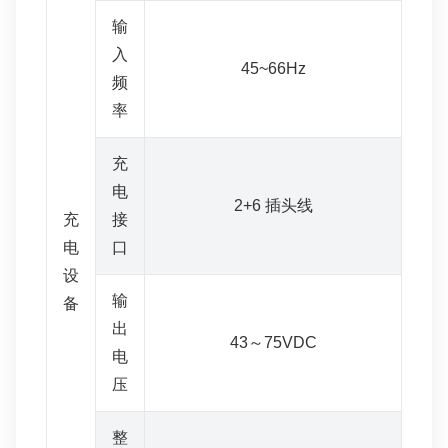
输
入
45~66Hz
频
率
充
电
2+6 插头线
充
接
电
口
设
输
备
出
43～75VDC
电
压
整