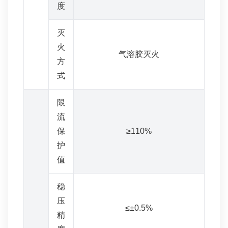
度
灭
火
气溶胶灭火
方
式
限
流
保
≥110%
护
值
稳
压
≤±0.5%
精