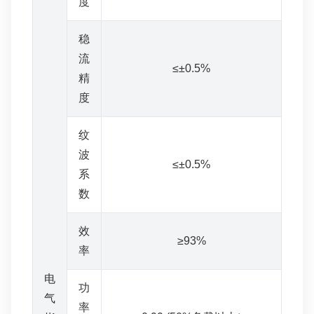
度
稳
流
≤±0.5%
精
度
纹
波
≤±0.5%
系
数
效
≥93%
率
电
功
气
率