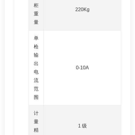
柜
220Kg
重
量
单
枪
输
出
0-10A
电
流
范
围
计
量
1 级
精