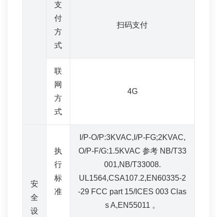
支
付
扫码支付
方
式
联
网
4G
方
式
I/P-O/P:3KVAC,I/P-FG;2KVAC,
执
O/P-F/G:1.5KVAC 参考 NB/T33
行
001,NB/T33008.
标
UL1564,CSA107.2,EN60335-2
安
准
-29 FCC part 15/ICES 003 Clas
全
s A,EN55011 。
设