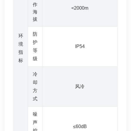
作
<2000m
海
拔
防
环
护
境
IP54
等
指
级
标
冷
却
风冷
方
式
噪
声
≤60dB
控