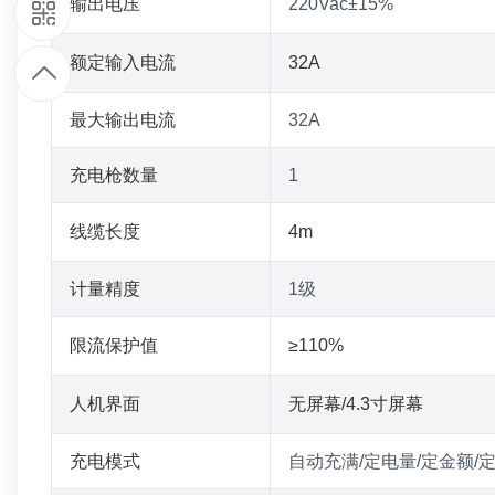
9
输出电压
220Vac±15%
1
额定输入电流
32A
最大输出电流
32A
9
充电枪数量
1
7
线缆长度
4m
9
计量精度
1级
4
限流保护值
≥110%
8
人机界面
无屏幕/4.3寸屏幕
6
充电模式
自动充满/定电量/定金额/
5