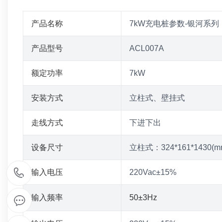
产品名称
7kW充电桩参数-银河系列
产品型号
ACL007A
额定功率
7kW
安装方式
立柱式、壁挂式
走线方式
下进下出
设备尺寸
立柱式：324*161*1430(m
1
输入电压
220Vac±15%
5
输入频率
50±3Hz