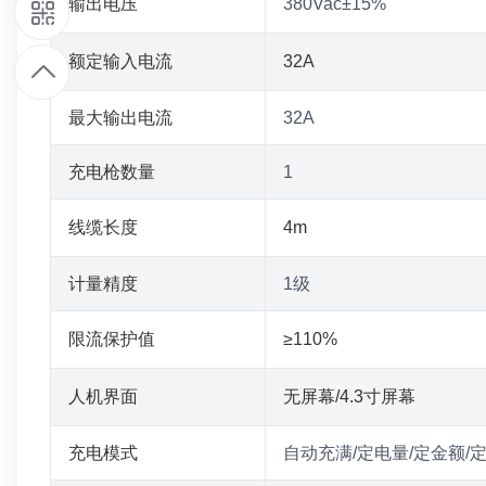
9
输出电压
380Vac±15%
1
额定输入电流
32A
最大输出电流
32A
9
充电枪数量
1
7
线缆长度
4m
9
计量精度
1级
4
限流保护值
≥110%
8
人机界面
无屏幕/4.3寸屏幕
6
充电模式
自动充满/定电量/定金额/
5