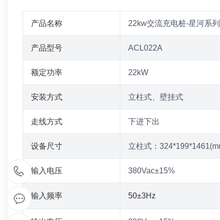
产品名称
22kw交流充电桩-星河系列
产品型号
ACL022A
额定功率
22kW
安装方式
立柱式、壁挂式
走线方式
下进下出
设备尺寸
立柱式：324*199*1461(m
1
输入电压
380Vac±15%
5
输入频率
50±3Hz