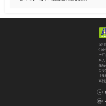
深圳
01
产厂
余人
先后
类专
业集
高新