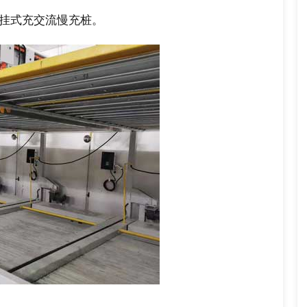
壁挂式充交流慢充桩。