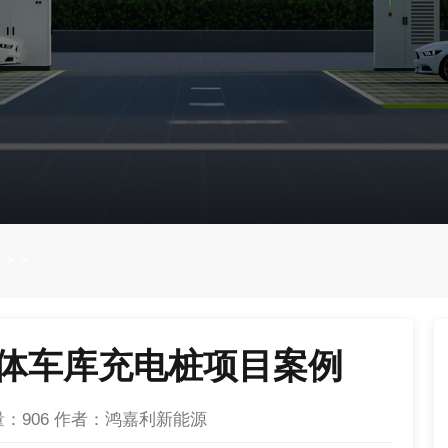
>
>
体车库充电桩项目案例
量：
906
作者：鸿嘉利新能源