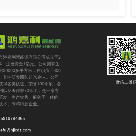
市鸿嘉利新能源有限公司成立于2
6年，注册资金1亿元。公司拥有生
房30000多平方米，在职员工300
，其中研发团队超70余人。公司
微信二维
获得各类认证、荣誉100余项，各
利以及著作权70余项；是一家专
研发、生产销售、服务于一体的
技术、专精特新企业。
15919794865
kefu@hjlcdz.com