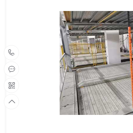
1
5
9
1
9
7