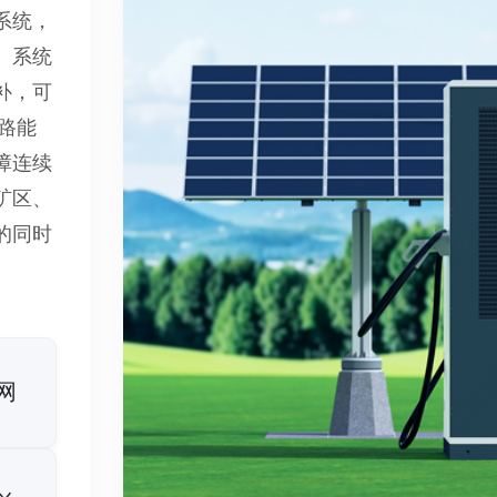
系统，
。系统
补，可
链路能
障连续
矿区、
的同时
网