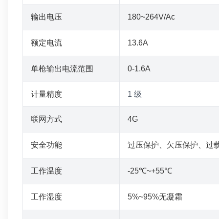
7
输出电压
180~264V/Ac
9
额定电流
13.6A
4
单枪输出电流范围
0-1.6A
8
计量精度
1 级
6
联网方式
4G
5
安全功能
过压保护、欠压保护、过
工作温度
-25℃~+55℃
工作湿度
5%~95%无凝霜