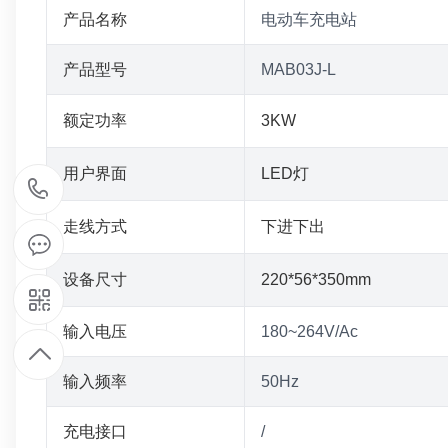
产品名称
电动车充电站
产品型号
MAB03J-L
额定功率
3KW
用户界面
LED灯
1
走线方式
下进下出
5
设备尺寸
220*56*350mm
9
输入电压
180~264V/Ac
1
输入频率
50Hz
9
充电接口
/