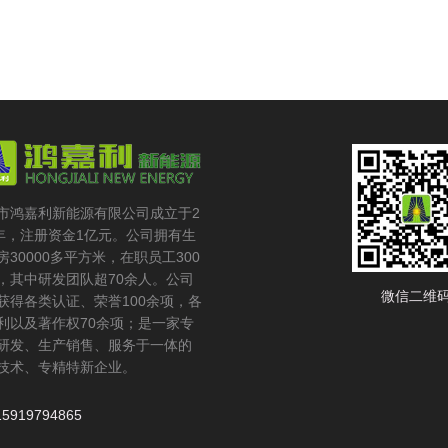
市鸿嘉利新能源有限公司成立于2
6年，注册资金1亿元。公司拥有生
房30000多平方米，在职员工300
，其中研发团队超70余人。公司
微信二维
获得各类认证、荣誉100余项，各
利以及著作权70余项；是一家专
研发、生产销售、服务于一体的
技术、专精特新企业。
15919794865