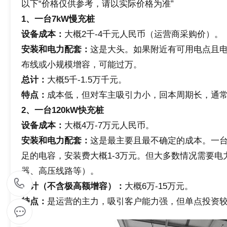
以下“价格仅供参考，请以实际价格为准”
1
、
一台7kW慢充桩
设备成本：
大概2千-4千元人民币（运营商采购价）。
安装
和
电力配套：
这是大头。如果附近有可用电点且电
布线或小规模增容，可能过万。
总计：
大概5千-1.5万千元。
特点：
成本低，但对车主吸引力小，回本周期长，通
2
、
一台120kW快充桩
设备成本：
大概4万-7万元人民币。
安装
和
电力配套：
这是最主要且最不确定的成本。一台1
足的电容，安装费大概1-3万元。但大多数情况需要
器、高压线路等）。
1
总计（不含极高额增容）：
大概6万-15万元。
特点：
是运营的主力，吸引客户能力强，但单点投资
5