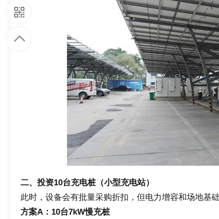
9
1
9
7
9
4
8
二、投资10台充电桩（小型充电站）
6
此时，设备会有批量采购折扣，但电力增容和场地基
方案A：10台7kW慢充桩
5