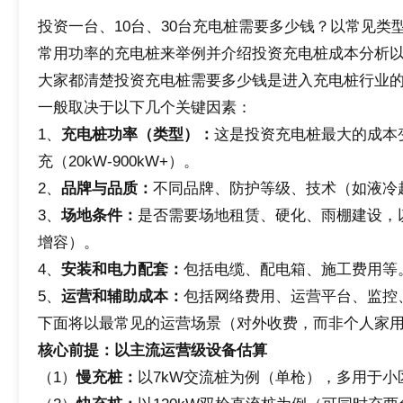
投资一台、10台、30台充电桩需要多少钱？以常见类型
常用功率的充电桩来举例并介绍投资充电桩成本分析
大家都清楚投资充电桩需要多少钱是进入充电桩行业
一般取决于以下几个关键因素：
1、
充电桩
功率
（
类型
）：
这是投资充电桩最大的成本变
充（20kW-900kW+）。
2、
品牌与品质：
不同品牌、防护等级、技术（如液冷
3、
场地条件：
是否需要场地租赁、硬化、雨棚建设，
增容）。
4、
安装
和
电力配套：
包括电缆、配电箱、施工费用等
5、
运营
和
辅助成本：
包括网络费用、运营平台、监控
下面将以最常见的运营场景（对外收费，而非个人家
核心前提：以主流运营级设备估算
（1）
慢充桩：
以7kW交流桩为例（单枪），多用于小