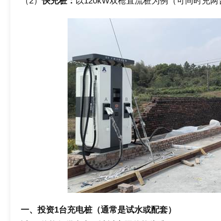
（2）
快充桩：
以120kW双枪直流桩为例（可同时充
一、投资1台充电桩（通常是试水或配套）