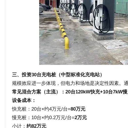
三、投资30台充电桩（中型标准化充电站）
规模效应进一步体现，但电力和场地是决定性因素。通常
常见混合方案（主流）：20台120kW快充+10台7kW
设备成本：
快充桩：20台×约4万元/台=
80
万元
慢充桩：10台×约0.2万元/台=
2
万元
小计：
约
82
万元