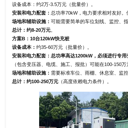
设备成本：约2万-3.5万元（批量价）。
安装
和
电力配套：
总功率70kW，电力要求相对友好。
场地
和
辅助设施：
可能需要简单的车位划线、监控、指
总计：约
8
-20万元
。
方案B：10台120kW快充桩
设备成本：
约35-60万元（批量价）。
安装
和
电力配套：总功率高达1200kW，必须进行专
（包含变压器、电缆、施工、报批）可能在100-150
场地
和
辅助设施：
需要标准车位、雨棚、休息室、监控系
总计：约
100
-250万元
（高度依赖电力条件）。