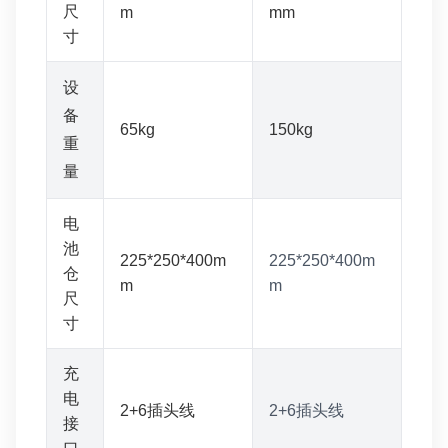
尺
m
mm
寸
设
备
65kg
150kg
重
量
电
池
225*250*400m
225*250*400m
仓
m
m
尺
寸
充
电
2+6插头线
2+6插头线
接