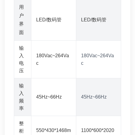
用
户
LED/数码管
LED/数码管
界
面
输
入
180Vac~264Va
180Vac~264Va
电
c
c
压
输
入
45Hz~66Hz
45Hz~66Hz
频
率
整
550*430*1468m
1100*600*2020
柜