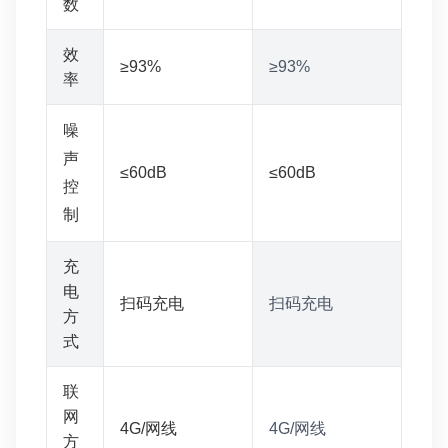
数
效
≥93%
≥93%
率
噪
声
≤60dB
≤60dB
控
制
充
电
扫码充电
扫码充电
方
式
联
网
4G/网线
4G/网线
方