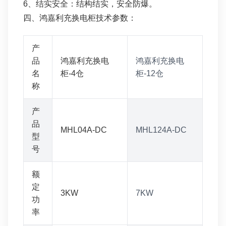
6、结实安全：结构结实，安全防爆。
四、鸿嘉利充换电柜技术参数：
产
品
鸿嘉利充换电
鸿嘉利充换电
名
柜-4仓
柜-12仓
称
产
品
MHL04A-DC
MHL124A-DC
型
号
额
定
3KW
7KW
功
率